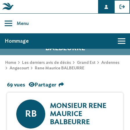
Skip
to
Menu
content
AVIS DE DÉCÈS DE RENE MAURICE
Hommage
BALBEURRE
Home
Les derniers avis de décès
Grand Est
Ardennes
Angecourt
Rene Maurice BALBEURRE
69 vues
Partager
MONSIEUR RENE
RB
MAURICE
BALBEURRE