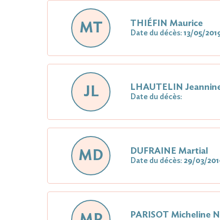
THIÉFIN Maurice
MT
Date du décès:
13/05/201
LHAUTELIN Jeannin
JL
Date du décès:
DUFRAINE Martial
MD
Date du décès:
29/03/201
PARISOT Micheline 
MP