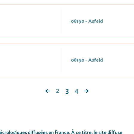
08190 - Asfeld
08190 - Asfeld
2
3
4
rologiques diffusées en France. À ce titre, le site diffuse