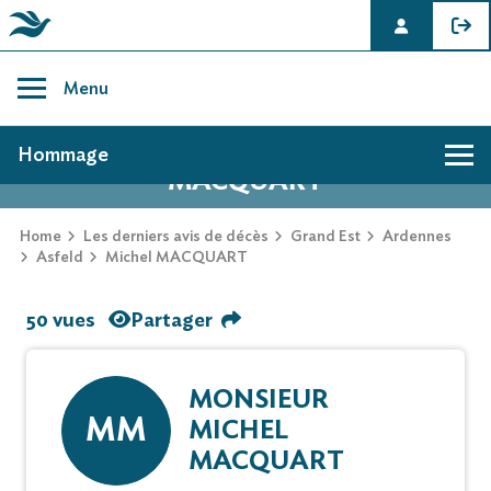
Skip
to
Menu
content
AVIS DE DÉCÈS DE MICHEL
Hommage
MACQUART
Home
Les derniers avis de décès
Grand Est
Ardennes
Asfeld
Michel MACQUART
50 vues
Partager
MONSIEUR
MM
MICHEL
MACQUART