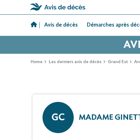
Skip
to
Avis de décès
Démarches après déc
content
AV
Home
Les derniers avis de décès
Grand Est
Ar
GC
MADAME GINETT