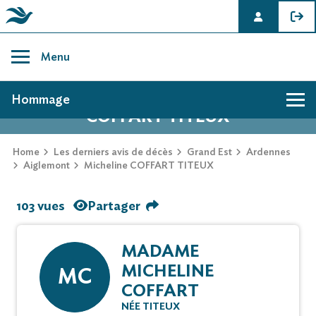
Skip
to
Menu
content
AVIS DE DÉCÈS DE MICHELINE
Hommage
COFFART TITEUX
Home
Les derniers avis de décès
Grand Est
Ardennes
Aiglemont
Micheline COFFART TITEUX
103 vues
Partager
MADAME
MICHELINE
MC
COFFART
NÉE TITEUX