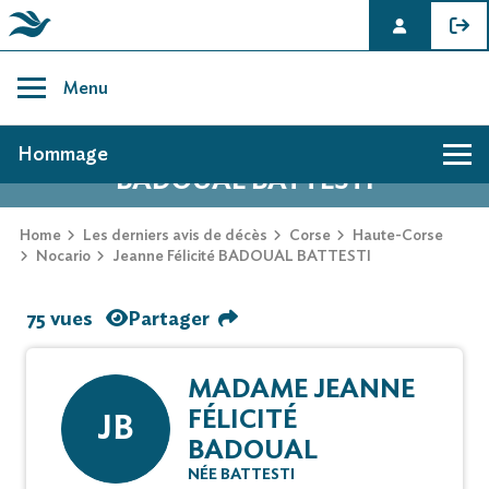
Skip
to
Menu
content
AVIS DE DÉCÈS DE JEANNE FÉLICITÉ
Hommage
BADOUAL BATTESTI
Home
Les derniers avis de décès
Corse
Haute-Corse
Nocario
Jeanne Félicité BADOUAL BATTESTI
75 vues
Partager
MADAME JEANNE
FÉLICITÉ
JB
BADOUAL
NÉE BATTESTI