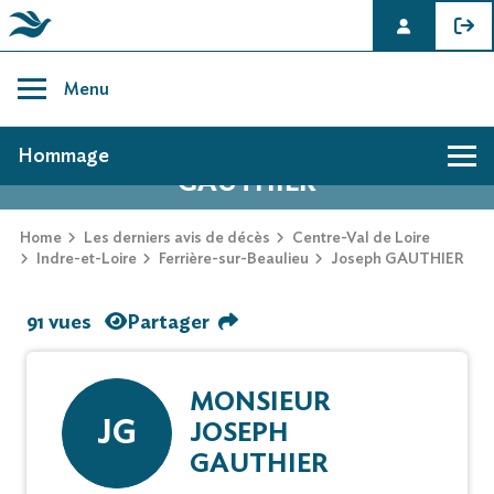
Skip
to
Menu
content
AVIS DE DÉCÈS DE JOSEPH
Hommage
GAUTHIER
Home
Les derniers avis de décès
Centre-Val de Loire
Indre-et-Loire
Ferrière-sur-Beaulieu
Joseph GAUTHIER
91 vues
Partager
MONSIEUR
JG
JOSEPH
GAUTHIER