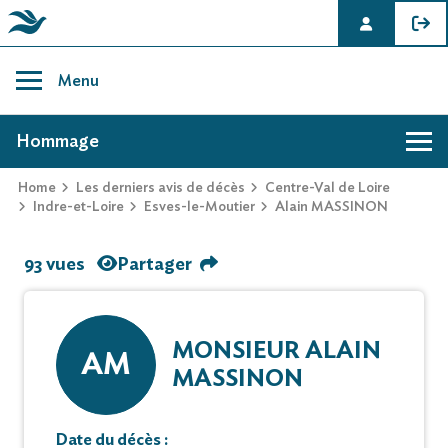
Skip
to
Menu
content
AVIS DE DÉCÈS DE ALAIN MASSINON
Hommage
Home
Les derniers avis de décès
Centre-Val de Loire
Indre-et-Loire
Esves-le-Moutier
Alain MASSINON
93 vues
Partager
MONSIEUR ALAIN
AM
MASSINON
Date du décès :