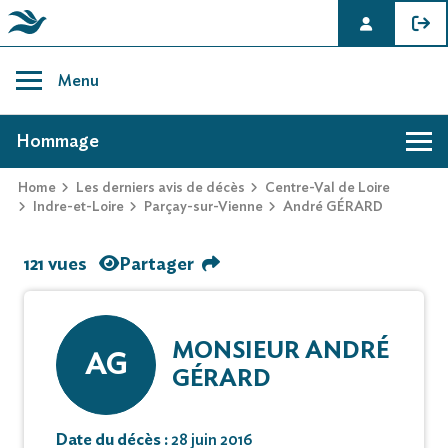
Skip
to
Menu
content
AVIS DE DÉCÈS DE ANDRÉ GÉRARD
Hommage
Home
Les derniers avis de décès
Centre-Val de Loire
Indre-et-Loire
Parçay-sur-Vienne
André GÉRARD
121 vues
Partager
MONSIEUR ANDRÉ
AG
GÉRARD
Date du décès :
28 juin 2016