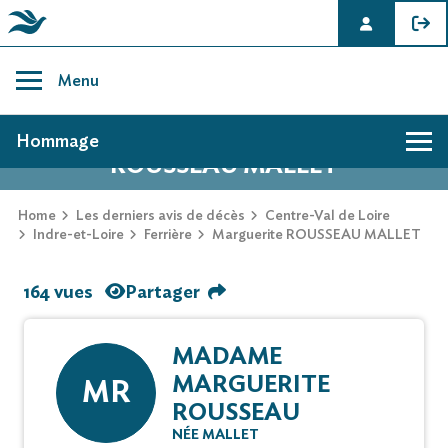
Skip
to
Menu
content
AVIS DE DÉCÈS DE MARGUERITE
Hommage
ROUSSEAU MALLET
Home
Les derniers avis de décès
Centre-Val de Loire
Indre-et-Loire
Ferrière
Marguerite ROUSSEAU MALLET
164 vues
Partager
MADAME
MARGUERITE
MR
ROUSSEAU
NÉE MALLET