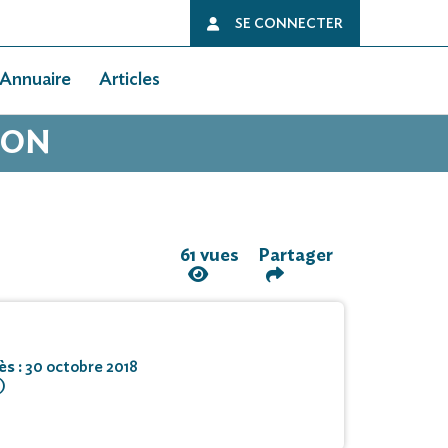
SE CONNECTER
Annuaire
Articles
ION
61 vues
Partager
ès :
30 octobre 2018
)