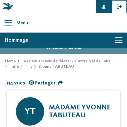
Skip
to
Menu
content
AVIS DE DÉCÈS DE YVONNE
Hommage
TABUTEAU
Home
Les derniers avis de décès
Centre-Val de Loire
Indre
Tilly
Yvonne TABUTEAU
114 vues
Partager
MADAME YVONNE
YT
TABUTEAU