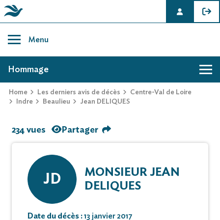
Skip
to
Menu
content
AVIS DE DÉCÈS DE JEAN DELIQUES
Hommage
Home
Les derniers avis de décès
Centre-Val de Loire
Indre
Beaulieu
Jean DELIQUES
234 vues
Partager
MONSIEUR JEAN
JD
DELIQUES
Date du décès :
13 janvier 2017