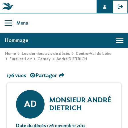
Skip
to
Menu
content
AVIS DE DÉCÈS DE ANDRÉ DIETRICH
Hommage
Home
Les derniers avis de décès
Centre-Val de Loire
Eure-et-Loir
Cernay
André DIETRICH
176 vues
Partager
MONSIEUR ANDRÉ
AD
DIETRICH
Date du décès :
26 novembre 2012