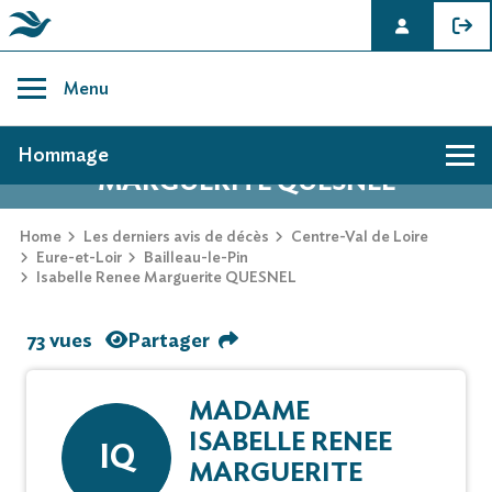
Skip
to
Menu
content
AVIS DE DÉCÈS DE ISABELLE RENEE
Hommage
MARGUERITE QUESNEL
Home
Les derniers avis de décès
Centre-Val de Loire
Eure-et-Loir
Bailleau-le-Pin
Isabelle Renee Marguerite QUESNEL
73 vues
Partager
MADAME
ISABELLE RENEE
IQ
MARGUERITE