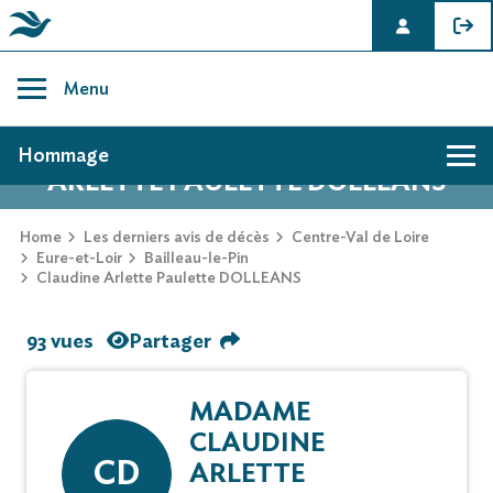
Skip
to
Menu
content
AVIS DE DÉCÈS DE CLAUDINE
Hommage
ARLETTE PAULETTE DOLLEANS
Home
Les derniers avis de décès
Centre-Val de Loire
Eure-et-Loir
Bailleau-le-Pin
Claudine Arlette Paulette DOLLEANS
93 vues
Partager
MADAME
CLAUDINE
CD
ARLETTE