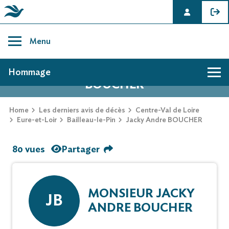
Skip
to
Menu
content
AVIS DE DÉCÈS DE JACKY ANDRE
Hommage
BOUCHER
Home
Les derniers avis de décès
Centre-Val de Loire
Eure-et-Loir
Bailleau-le-Pin
Jacky Andre BOUCHER
80 vues
Partager
MONSIEUR JACKY
JB
ANDRE BOUCHER