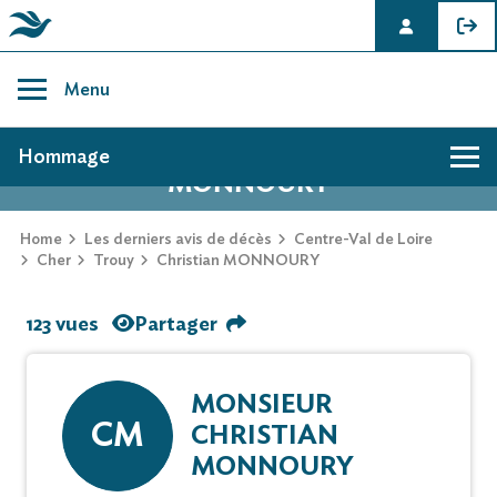
Skip
to
Menu
content
AVIS DE DÉCÈS DE CHRISTIAN
Hommage
MONNOURY
Home
Les derniers avis de décès
Centre-Val de Loire
Cher
Trouy
Christian MONNOURY
123 vues
Partager
MONSIEUR
CM
CHRISTIAN
MONNOURY