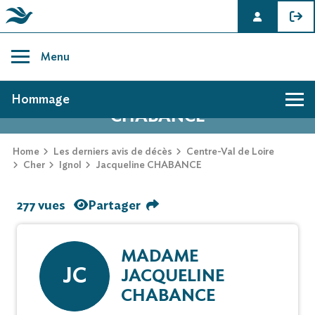
Skip
to
Menu
content
AVIS DE DÉCÈS DE JACQUELINE
Hommage
CHABANCE
Home
Les derniers avis de décès
Centre-Val de Loire
Cher
Ignol
Jacqueline CHABANCE
277 vues
Partager
MADAME
JC
JACQUELINE
CHABANCE