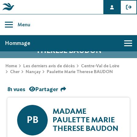
Skip
to
Menu
content
AVIS DE DÉCÈS DE PAULETTE MARIE
Hommage
THERESE BAUDON
Home
Les derniers avis de décès
Centre-Val de Loire
Cher
Nançay
Paulette Marie Therese BAUDON
81 vues
Partager
MADAME
PB
PAULETTE MARIE
THERESE BAUDON