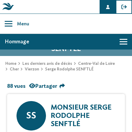
Skip
to
Menu
content
AVIS DE DÉCÈS DE SERGE RODOLPHE
Hommage
SENFTLÉ
Home
Les derniers avis de décès
Centre-Val de Loire
Cher
Vierzon
Serge Rodolphe SENFTLÉ
88 vues
Partager
MONSIEUR SERGE
SS
RODOLPHE
SENFTLÉ