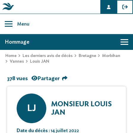
Skip
to
Menu
content
AVIS DE DÉCÈS DE LOUIS JAN
Hommage
Home
Les derniers avis de décès
Bretagne
Morbihan
Vannes
Louis JAN
378 vues
Partager
MONSIEUR LOUIS
LJ
JAN
Date du décès :
14 juillet 2022