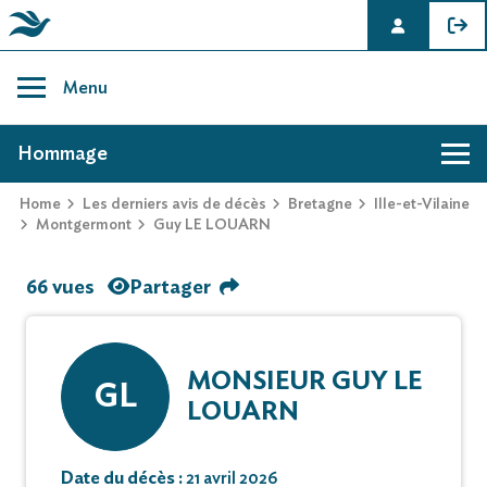
Skip
to
Menu
content
AVIS DE DÉCÈS DE GUY LE LOUARN
Hommage
Home
Les derniers avis de décès
Bretagne
Ille-et-Vilaine
Montgermont
Guy LE LOUARN
66 vues
Partager
MONSIEUR GUY LE
GL
LOUARN
Date du décès :
21 avril 2026