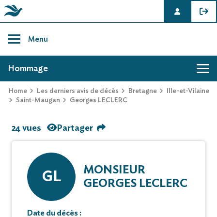
Skip
to
Menu
content
AVIS DE DÉCÈS DE GEORGES LECLERC
Hommage
Home
Les derniers avis de décès
Bretagne
Ille-et-Vilaine
Saint-Maugan
Georges LECLERC
24 vues
Partager
MONSIEUR
GL
GEORGES LECLERC
Date du décès :