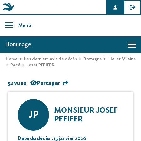
Skip
to
Menu
content
AVIS DE DÉCÈS DE JOSEF PFEIFER
Hommage
Home
Les derniers avis de décès
Bretagne
Ille-et-Vilaine
Pacé
Josef PFEIFER
52 vues
Partager
MONSIEUR JOSEF
JP
PFEIFER
Date du décès :
15 janvier 2026