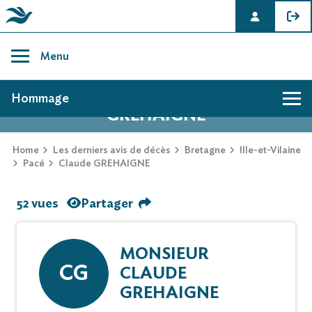
Skip
to
Menu
content
AVIS DE DÉCÈS DE CLAUDE
Hommage
GREHAIGNE
Home
Les derniers avis de décès
Bretagne
Ille-et-Vilaine
Pacé
Claude GREHAIGNE
52 vues
Partager
MONSIEUR
CG
CLAUDE
GREHAIGNE