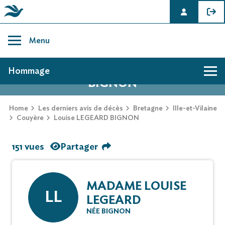
Skip
to
Menu
content
AVIS DE DÉCÈS DE LOUISE LEGEARD
Hommage
BIGNON
Home
Les derniers avis de décès
Bretagne
Ille-et-Vilaine
Couyère
Louise LEGEARD BIGNON
151 vues
Partager
MADAME LOUISE
LL
LEGEARD
NÉE BIGNON