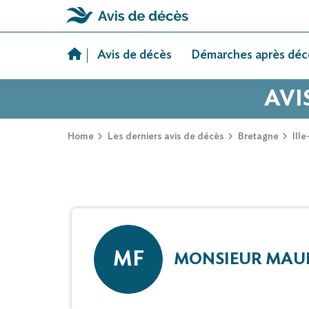
Skip
to
Avis de décès
Démarches après déc
content
AVI
Home
Les derniers avis de décès
Bretagne
Ille
MF
MONSIEUR MAUR