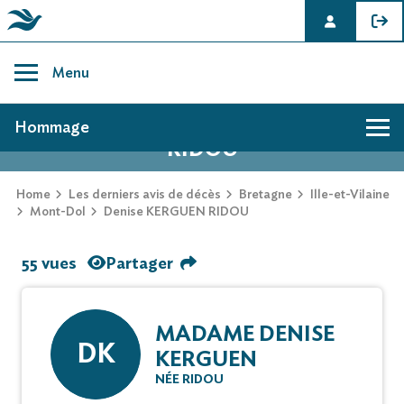
Skip
to
Menu
content
AVIS DE DÉCÈS DE DENISE KERGUEN
Hommage
RIDOU
Home
Les derniers avis de décès
Bretagne
Ille-et-Vilaine
Mont-Dol
Denise KERGUEN RIDOU
55 vues
Partager
MADAME DENISE
DK
KERGUEN
NÉE RIDOU