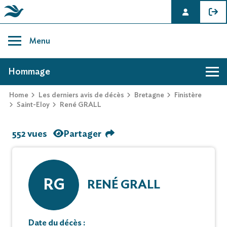
Skip
to
Menu
content
AVIS DE DÉCÈS DE RENÉ GRALL
Hommage
Home
Les derniers avis de décès
Bretagne
Finistère
Saint-Eloy
René GRALL
552 vues
Partager
RG
RENÉ GRALL
Date du décès :