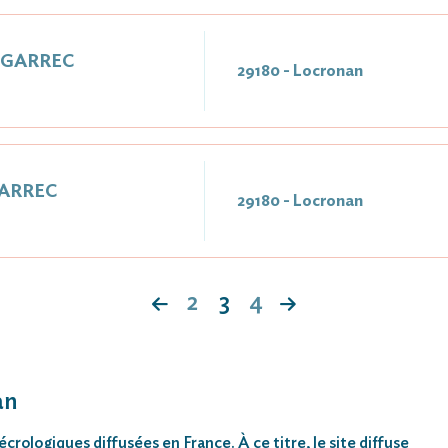
 GARREC
29180 - Locronan
GARREC
29180 - Locronan
2
3
4
an
rologiques diffusées en France. À ce titre, le site diffuse