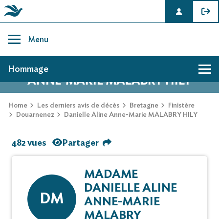
Skip
to
Menu
content
AVIS DE DÉCÈS DE DANIELLE ALINE
Hommage
ANNE-MARIE MALABRY HILY
Home
Les derniers avis de décès
Bretagne
Finistère
Douarnenez
Danielle Aline Anne-Marie MALABRY HILY
482 vues
Partager
MADAME
DANIELLE ALINE
DM
ANNE-MARIE
MALABRY