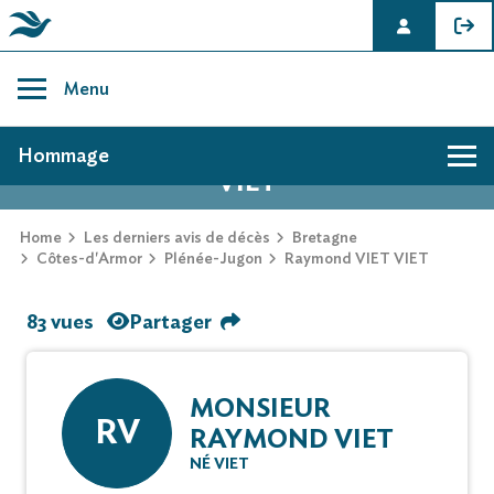
Skip
to
Menu
content
AVIS DE DÉCÈS DE RAYMOND VIET
Hommage
VIET
Home
Les derniers avis de décès
Bretagne
Côtes-d'Armor
Plénée-Jugon
Raymond VIET VIET
83 vues
Partager
MONSIEUR
RV
RAYMOND VIET
NÉ VIET