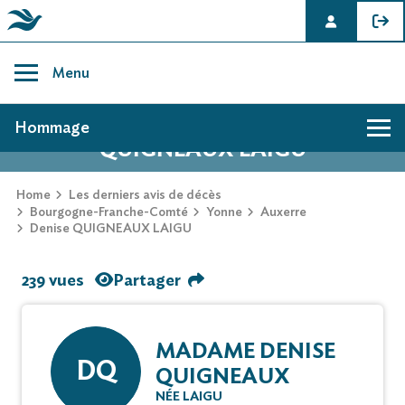
Skip
to
Menu
content
AVIS DE DÉCÈS DE DENISE
Hommage
QUIGNEAUX LAIGU
Home
Les derniers avis de décès
Bourgogne-Franche-Comté
Yonne
Auxerre
Denise QUIGNEAUX LAIGU
239 vues
Partager
MADAME DENISE
DQ
QUIGNEAUX
NÉE LAIGU