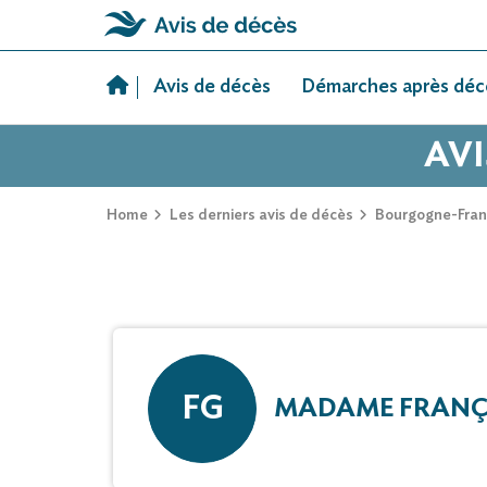
Skip
to
Avis de décès
Démarches après déc
content
AVI
Home
Les derniers avis de décès
Bourgogne-Fra
FG
MADAME FRANÇ