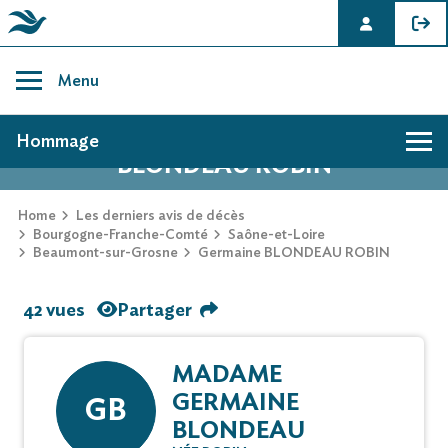
Skip
to
Menu
content
AVIS DE DÉCÈS DE GERMAINE
Hommage
BLONDEAU ROBIN
Home
Les derniers avis de décès
Bourgogne-Franche-Comté
Saône-et-Loire
Beaumont-sur-Grosne
Germaine BLONDEAU ROBIN
42 vues
Partager
MADAME
GERMAINE
GB
BLONDEAU