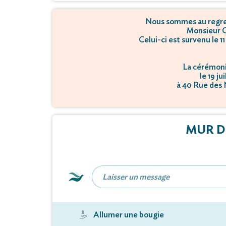
Nous sommes au regret
Monsieur C
Celui-ci est survenu le 1
La cérémonie
le 19 ju
à 40 Rue des 
La créma
le 19 ju
à 40 Rue des 
MUR D
Allumer une bougie