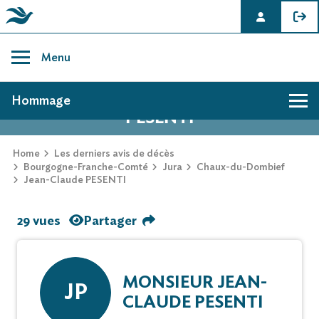
Skip
to
Menu
content
AVIS DE DÉCÈS DE JEAN-CLAUDE
Hommage
PESENTI
Home
Les derniers avis de décès
Bourgogne-Franche-Comté
Jura
Chaux-du-Dombief
Jean-Claude PESENTI
29 vues
Partager
MONSIEUR JEAN-
JP
CLAUDE PESENTI