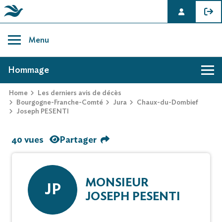
Skip
to
Menu
content
AVIS DE DÉCÈS DE JOSEPH PESENTI
Hommage
Home
Les derniers avis de décès
Bourgogne-Franche-Comté
Jura
Chaux-du-Dombief
Joseph PESENTI
40 vues
Partager
MONSIEUR
JP
JOSEPH PESENTI