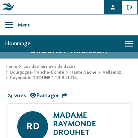
Skip
to
Menu
content
AVIS DE DÉCÈS DE RAYMONDE
Hommage
DROUHET TRIBILLON
Home
Les derniers avis de décès
Bourgogne-Franche-Comté
Haute-Saône
Vellemoz
Raymonde DROUHET TRIBILLON
24 vues
Partager
MADAME
RAYMONDE
RD
DROUHET