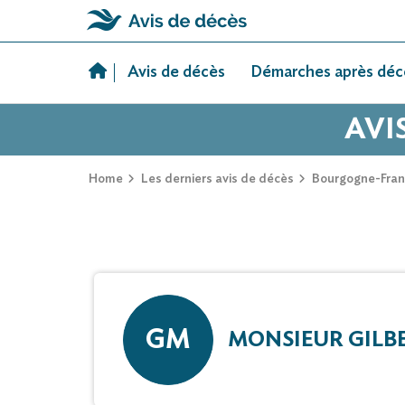
Skip
to
Avis de décès
Démarches après déc
content
AVI
Home
Les derniers avis de décès
Bourgogne-Fra
GM
MONSIEUR GILB