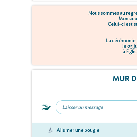
Nous sommes au regret
Monsieu
Celui-ci est 
La cérémonie r
le 05 j
à Égli
MUR D
Allumer une bougie