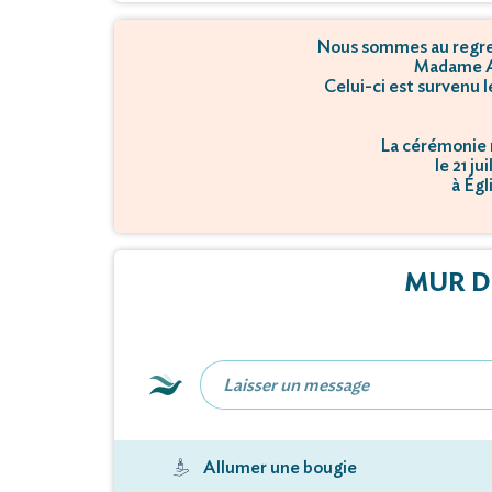
Nous sommes au regret
Madame A
Celui-ci est survenu l
La cérémonie r
le 21 ju
à Égl
MUR D
Allumer une bougie