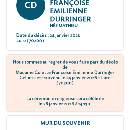
FRANÇOISE
CD
EMILIENNE
DURRINGER
NÉE MATHIEU
Date du décès :
24 janvier 2026
Lure (70200)
Nous sommes au regret de vous faire part du décès
de
Madame Colette Françoise Emilienne Durringer
Celui-ci est survenu le 24 janvier 2026 - Lure
(70200)
La cérémonie religieuse sera célébrée
le 28 janvier 2026 à 14h30,
à 24 Rue de la Vierge - 70440 Haut-du-Them-
Château-Lambert.
MUR DU SOUVENIR
L'inhumation se déroulera
le 28 janvier 2026 à 16h30,