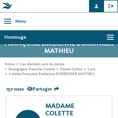
Skip
to
Menu
content
AVIS DE DÉCÈS DE COLETTE
Hommage
FRANÇOISE EMILIENNE DURRINGER
MATHIEU
Home
Les derniers avis de décès
Bourgogne-Franche-Comté
Haute-Saône
Lure
Colette Françoise Emilienne DURRINGER MATHIEU
157 vues
Partager
MADAME
COLETTE