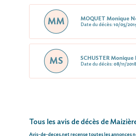
MOQUET Monique N
MM
Date du décès:
10/05/201
SCHUSTER Monique 
MS
Date du décès:
08/11/201
Tous les avis de décès de Maizièr
Avis-de-deces.net
recense toutes les annonces néc