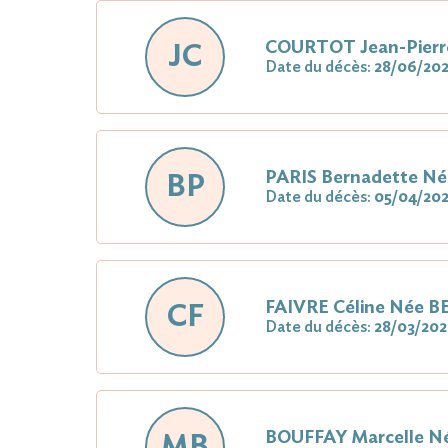
COURTOT Jean-Pierr
JC
Date du décès:
28/06/20
PARIS Bernadette N
BP
Date du décès:
05/04/20
FAIVRE Céline Née 
CF
Date du décès:
28/03/20
BOUFFAY Marcelle N
MB