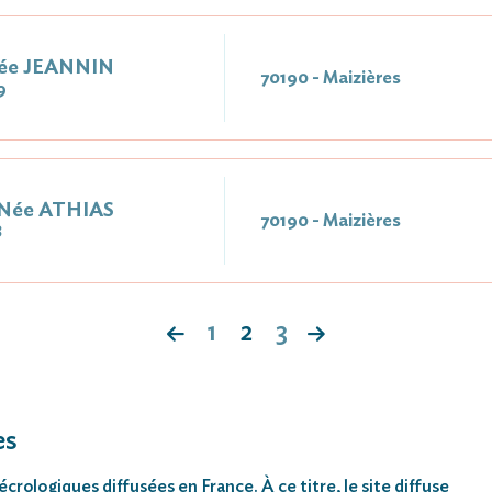
ée JEANNIN
70190 - Maizières
9
Née ATHIAS
70190 - Maizières
8
1
2
3
es
rologiques diffusées en France. À ce titre, le site diffuse