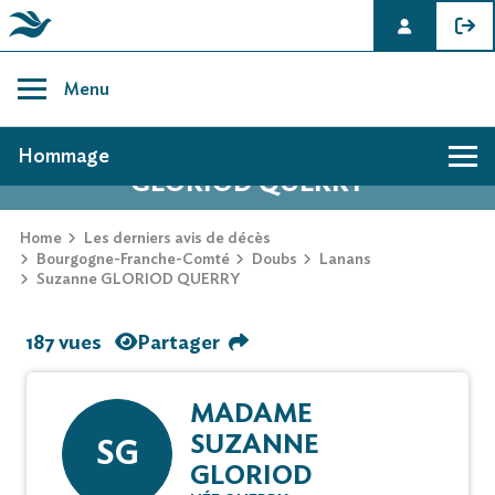
Skip
to
Menu
content
AVIS DE DÉCÈS DE SUZANNE
Hommage
GLORIOD QUERRY
Home
Les derniers avis de décès
Bourgogne-Franche-Comté
Doubs
Lanans
Suzanne GLORIOD QUERRY
187 vues
Partager
MADAME
SUZANNE
SG
GLORIOD