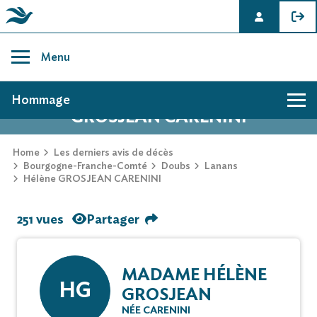
Skip
to
Menu
content
AVIS DE DÉCÈS DE HÉLÈNE
Hommage
GROSJEAN CARENINI
Home
Les derniers avis de décès
Bourgogne-Franche-Comté
Doubs
Lanans
Hélène GROSJEAN CARENINI
251 vues
Partager
MADAME HÉLÈNE
HG
GROSJEAN
NÉE CARENINI