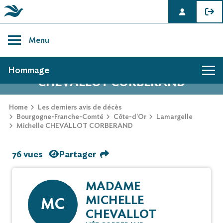
Skip
to
Menu
content
AVIS DE DÉCÈS DE MICHELLE
Hommage
CHEVALLOT CORBERAND
Home
Les derniers avis de décès
Bourgogne-Franche-Comté
Côte-d'Or
Lamargelle
Michelle CHEVALLOT CORBERAND
76 vues
Partager
MADAME
MICHELLE
MC
CHEVALLOT