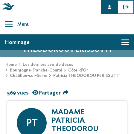
Skip
to
Menu
content
AVIS DE DÉCÈS DE PATRICIA
Hommage
THEODOROU PERISSUTTI
Home
Les derniers avis de décès
Bourgogne-Franche-Comté
Côte-d'Or
Châtillon-sur-Seine
Patricia THEODOROU PERISSUTTI
569 vues
Partager
MADAME
PATRICIA
PT
THEODOROU