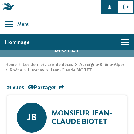
Skip
to
Menu
content
AVIS DE DÉCÈS DE JEAN-CLAUDE
Hommage
BIOTET
Home
Les derniers avis de décès
Auvergne-Rhône-Alpes
Rhône
Lucenay
Jean-Claude BIOTET
21 vues
Partager
MONSIEUR JEAN-
JB
CLAUDE BIOTET