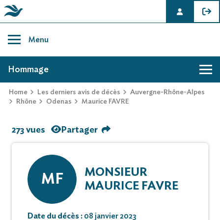
Skip
to
Menu
content
AVIS DE DÉCÈS DE MAURICE FAVRE
Hommage
Home
Les derniers avis de décès
Auvergne-Rhône-Alpes
Rhône
Odenas
Maurice FAVRE
273 vues
Partager
MONSIEUR
MF
MAURICE FAVRE
Date du décès :
08 janvier 2023